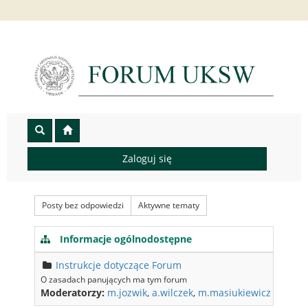
Zaloguj się
Posty bez odpowiedzi
Aktywne tematy
Informacje ogólnodostępne
Te
Instrukcje dotyczące Forum
O zasadach panujących ma tym forum
Moderatorzy:
m.jozwik
,
a.wilczek
,
m.masiukiewicz