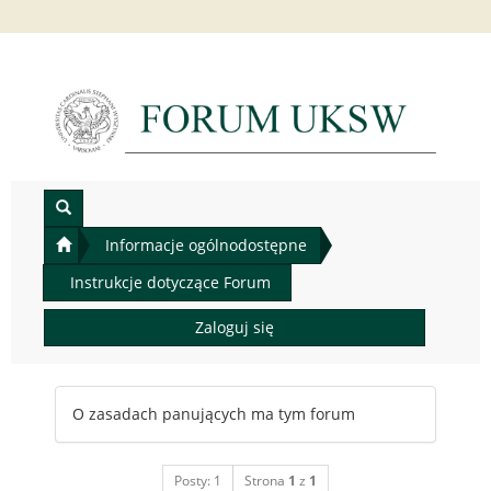
Informacje ogólnodostępne
Instrukcje dotyczące Forum
Zaloguj się
O zasadach panujących ma tym forum
Posty: 1
Strona
1
z
1