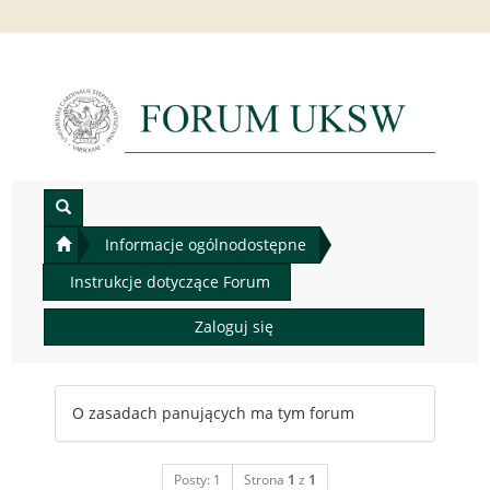
Informacje ogólnodostępne
Instrukcje dotyczące Forum
Zaloguj się
O zasadach panujących ma tym forum
Posty: 1
Strona
1
z
1